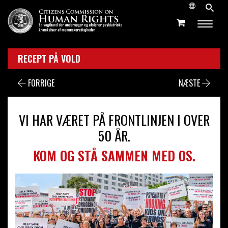
RECEPT PÅ VOLD
FORRIGE
NÆSTE
VI HAR VÆRET PÅ FRONTLINJEN I OVER
50 ÅR.
KOM OG STÅ SAMMEN MED OS.