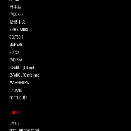
日本語
РУССКИЙ
繁體中文
NEDERLANDS
DEUTSCH
MAGYAR
NORSK
SVENSKA
ESPAÑOL (Latino)
ESPAÑOL (Castellano)
ΕΛΛΗΝΙΚA
ITALIANO
PORTUGUÊS
Links
OM OS
BESTIL INFORMATION