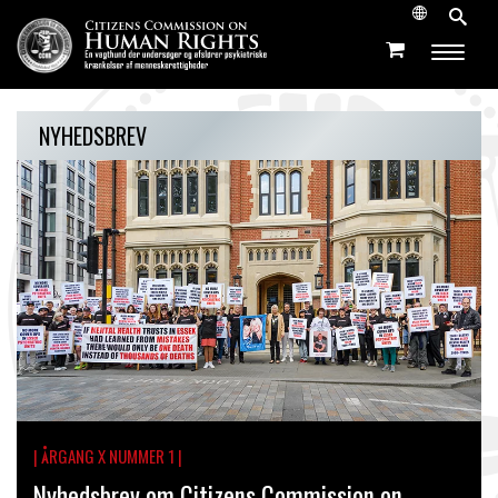
NYHEDSBREV
| ÅRGANG X NUMMER 1 |
Nyhedsbrev om Citizens Commission on