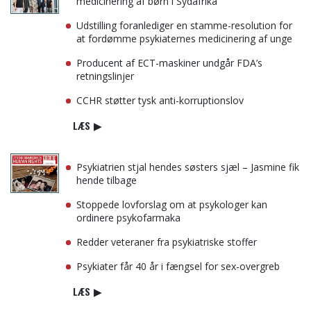
medicinering af børn i Sydafrika
Udstilling foranlediger en stamme-resolution for
at fordømme psykiaternes medicinering af unge
Producent af ECT-maskiner undgår FDA’s
retningslinjer
CCHR støtter tysk anti-korruptionslov
LÆS
▶
Psykiatrien stjal hendes søsters sjæl – Jasmine fik
hende tilbage
Stoppede lovforslag om at psykologer kan
ordinere psykofarmaka
Redder veteraner fra psykiatriske stoffer
Psykiater får 40 år i fængsel for sex-overgreb
LÆS
▶