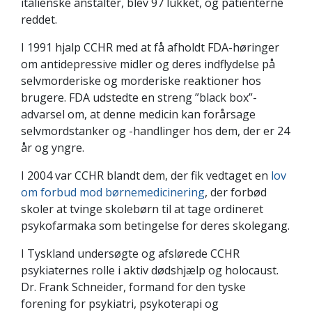
italienske anstalter, blev 97 lukket, og patienterne
reddet.
I 1991 hjalp CCHR med at få afholdt FDA-høringer
om antidepressive midler og deres indflydelse på
selvmorderiske og morderiske reaktioner hos
brugere. FDA udstedte en streng ”black box”-
advarsel om, at denne medicin kan forårsage
selvmordstanker og -handlinger hos dem, der er 24
år og yngre.
I 2004 var CCHR blandt dem, der fik vedtaget en
lov
om forbud mod børnemedicinering
, der forbød
skoler at tvinge skolebørn til at tage ordineret
psykofarmaka som betingelse for deres skolegang.
I Tyskland undersøgte og afslørede CCHR
psykiaternes rolle i aktiv dødshjælp og holocaust.
Dr. Frank Schneider, formand for den tyske
forening for psykiatri, psykoterapi og