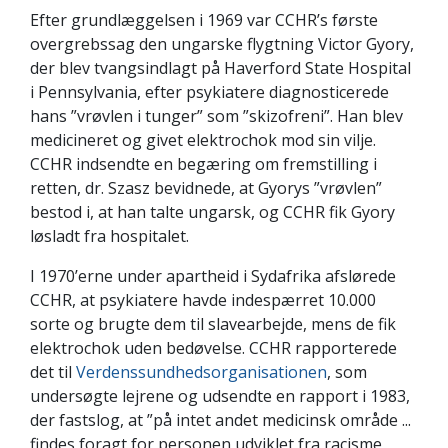
Efter grundlæggelsen i 1969 var CCHR’s første
overgrebssag den ungarske flygtning Victor Gyory,
der blev tvangsindlagt på Haverford State Hospital
i Pennsylvania, efter psykiatere diagnosticerede
hans ”vrøvlen i tunger” som ”skizofreni”. Han blev
medicineret og givet elektrochok mod sin vilje.
CCHR indsendte en begæring om fremstilling i
retten, dr. Szasz bevidnede, at Gyorys ”vrøvlen”
bestod i, at han talte ungarsk, og CCHR fik Gyory
løsladt fra hospitalet.
I 1970’erne under apartheid i Sydafrika afslørede
CCHR, at psykiatere havde indespærret 10.000
sorte og brugte dem til slavearbejde, mens de fik
elektrochok uden bedøvelse. CCHR rapporterede
det til
Verdenssundhedsorganisationen
, som
undersøgte lejrene og udsendte en rapport i 1983,
der fastslog, at ”på intet andet medicinsk område ...
findes foragt for personen udviklet fra racisme