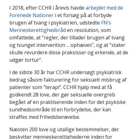
I 2018, efter CCHR i årevis havde
arbejdet med de
Forenede Nationer
i et forsøg på at forbyde
brugen af tvang i psykiatrien, udstedte
FN’s
Menneskerettighedsråd
en resolution, som
omfattede, at ”regler, der tillader brugen af tvang
og tvunget intervention ... ophæves”, og at ”stater
skulle revurdere disse praksisser og erkende, at de
udgør tortur”.
I de sidste 30 år har CCHR undersøgt psykiatrisk
bedrag såsom fakturering for seksuelt misbrug af
patienter som ”terapi”. CCHR hjalp med at få
godkendt 28 love, der gør seksuelle overgreb
begået af en praktiserende inden for det psykiske
sundhedsområde til en forbrydelse, der kan
straffes med frihedsberøvelse.
Næsten 200 love og utallige bestemmelser, der
beskytter menneskerettighederne inden for