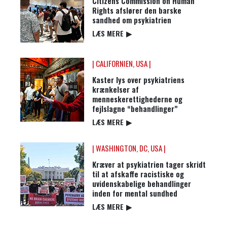
Citizens Commission on Human
Rights afslører den barske
sandhed om psykiatrien
LÆS MERE
▶
| CALIFORNIEN, USA |
Kaster lys over psykiatriens
krænkelser af
menneskerettighederne og
fejlslagne “behandlinger”
LÆS MERE
▶
| WASHINGTON, DC, USA |
Kræver at psykiatrien tager skridt
til at afskaffe racistiske og
uvidenskabelige behandlinger
inden for mental sundhed
LÆS MERE
▶