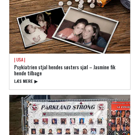
| USA |
Psykiatrien stjal hendes søsters sjæl – Jasmine fik
hende tilbage
LÆS MERE
▶