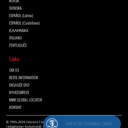
NORSK
SVENSKA
ESPAÑOL (Latino)
ESPAÑOL (Castellano)
ΕΛΛΗΝΙΚA
ITALIANO
PORTUGUÊS
Links
OM OS
BESTIL INFORMATION
ENGAGÉR DIG!
NYHEDSBREVE
MMK GLOBAL LOCATOR
KONTAKT
© 1995–2026 Citizens Commission on Human Rights International. Alle
rettigheder forbeholdt.
Fortrolighedserklæring
•
Vilkår for brug
•
Juridisk