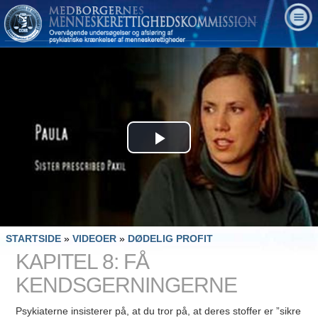
Play
Video
STARTSIDE
»
VIDEOER
»
DØDELIG PROFIT
KAPITEL 8: FÅ
KENDSGERNINGERNE
Psykiaterne insisterer på, at du tror på, at deres stoffer er ”sikre