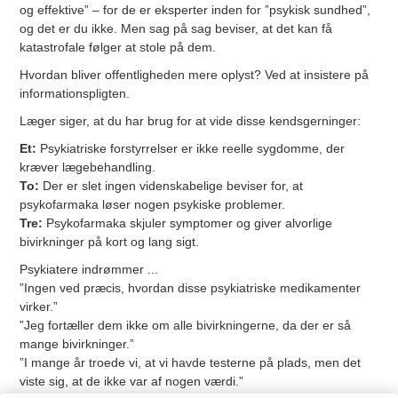
og effektive” – for de er eksperter inden for ”psykisk sundhed”,
og det er du ikke. Men sag på sag beviser, at det kan få
katastrofale følger at stole på dem.
Hvordan bliver offentligheden mere oplyst? Ved at insistere på
informationspligten.
Læger siger, at du har brug for at vide disse kendsgerninger:
Et:
Psykiatriske forstyrrelser er ikke reelle sygdomme, der
kræver lægebehandling.
To:
Der er slet ingen videnskabelige beviser for, at
psykofarmaka løser nogen psykiske problemer.
Tre:
Psykofarmaka skjuler symptomer og giver alvorlige
bivirkninger på kort og lang sigt.
Psykiatere indrømmer ...
”Ingen ved præcis, hvordan disse psykiatriske medikamenter
virker.”
”Jeg fortæller dem ikke om alle bivirkningerne, da der er så
mange bivirkninger.”
”I mange år troede vi, at vi havde testerne på plads, men det
viste sig, at de ikke var af nogen værdi.”