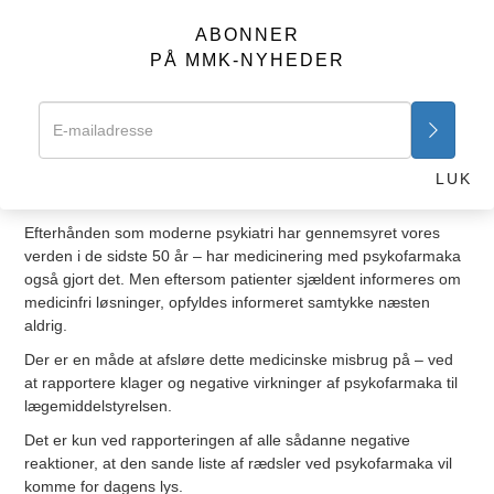
”Man ved aldrig, om det er det rigtige medikament.”
”Man skal hele tiden prøve sig frem.”
ABONNER
”Du kan ikke bare kurere nogen.”
PÅ MMK-NYHEDER
Fire:
De kan forårsage afhængighed og misbrug.
Fem:
De fleste psykiske problemer skyldes en underliggende
fysisk lidelse, der kræver lægelig, ikke psykiatrisk behandling.
Seks:
Uanset hvor alvorlig den emotionelle eller psykiske
lidelse er, findes der mange effektive muligheder, der ikke
LUK
kræver psykofarmaka.
Efterhånden som moderne psykiatri har gennemsyret vores
verden i de sidste 50 år – har medicinering med psykofarmaka
også gjort det. Men eftersom patienter sjældent informeres om
medicinfri løsninger, opfyldes informeret samtykke næsten
aldrig.
Der er en måde at afsløre dette medicinske misbrug på – ved
at rapportere klager og negative virkninger af psykofarmaka til
lægemiddelstyrelsen.
Det er kun ved rapporteringen af alle sådanne negative
reaktioner, at den sande liste af rædsler ved psykofarmaka vil
komme for dagens lys.