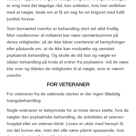
er enig med det lægelige råd, kan soldaten, hvis han vedbliver
med at nægte, bede om at få sin sag for en krigsret med fuldt
juridisk forsvar.
Som bemærket ovenfor er behandling stort set altid frivillig.
Men medlemmer af militæret bør være opmærksomme på
deres rettigheder, så de ikke bliver overbevist af hentydninger
eller påstande om, at de ikke kan modsætte sig uønsket
psykiatrisk behandling. Og skulle de stå fast og nægte en
sådan behandling på trods af ordrer fra psykiatere, må de være
klar over og tildeles de rettigheder til at nægte, som er nævnt
ovenfor.
FOR VETERANER
For veteraner fra de væbnede styrker er der ingen tilladelig
tvangsbehandling.
Nogle veteraner er bekymrede for at miste deres støtte, hvis de
nægter den psykiatriske behandling, de anbefales af veteran-
hospital eller en veteran-klinik. Loven er uklar med hensyn til,
om det kunne ske, men det ville være yderst upassende, hvis