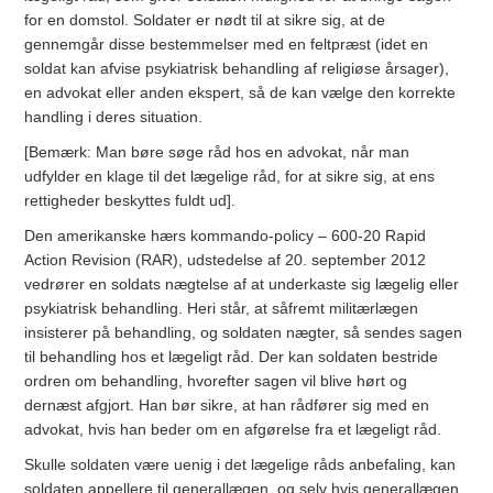
for en domstol. Soldater er nødt til at sikre sig, at de
gennemgår disse bestemmelser med en feltpræst (idet en
soldat kan afvise psykiatrisk behandling af religiøse årsager),
en advokat eller anden ekspert, så de kan vælge den korrekte
handling i deres situation.
[Bemærk: Man børe søge råd hos en advokat, når man
udfylder en klage til det lægelige råd, for at sikre sig, at ens
rettigheder beskyttes fuldt ud].
Den amerikanske hærs kommando-policy – 600-20 Rapid
Action Revision (RAR), udstedelse af 20. september 2012
vedrører en soldats nægtelse af at underkaste sig lægelig eller
psykiatrisk behandling. Heri står, at såfremt militærlægen
insisterer på behandling, og soldaten nægter, så sendes sagen
til behandling hos et lægeligt råd. Der kan soldaten bestride
ordren om behandling, hvorefter sagen vil blive hørt og
dernæst afgjort. Han bør sikre, at han rådfører sig med en
advokat, hvis han beder om en afgørelse fra et lægeligt råd.
Skulle soldaten være uenig i det lægelige råds anbefaling, kan
soldaten appellere til generallægen, og selv hvis generallægen