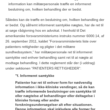
information kan militærpersonale træffe en informeret
beslutning om, hvilken behandling der er bedst.
Således kan de træffe en beslutning om, hvilken behandling der
er bedst. Og såfremt informeret samtykke nægtes, har de ret til
at søge rådgivning hos en advokat. I henhold til Det
amerikanske forsvarsministeriums instruks nummer 6000.14, af
26. september 2011, kaldet ”Forsvarsministeriets liste over
patienters rettigheder og pligter i det militære
sundhedssystem,” har militærpersonale ret til informeret
samtykke ved enhver behandling samt ret til at nægte at
modtage behandling. I dette reglement står der (i uddrag)
under sektionen ”PATIENTERS RETTIGHEDER”:
”f. Informeret samtykke
Patienter har ret til enhver form for nødvendig
information i ikke-kliniske vendinger, så de kan
træffe informerede beslutninger om samtykke til
eller nægtelse af behandlinger eller deltagelse i
kliniske forsøg eller andre
forskningsundersøgelser alt efter situationen.
Denne information skal inkludere alle former for