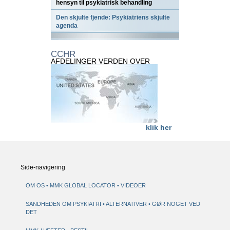
hensyn til psykiatrisk behandling
Den skjulte fjende: Psykiatriens skjulte
agenda
CCHR
AFDELINGER VERDEN OVER
klik her
Side-navigering
OM OS
MMK GLOBAL LOCATOR
VIDEOER
SANDHEDEN OM PSYKIATRI
ALTERNATIVER
GØR NOGET VED
DET