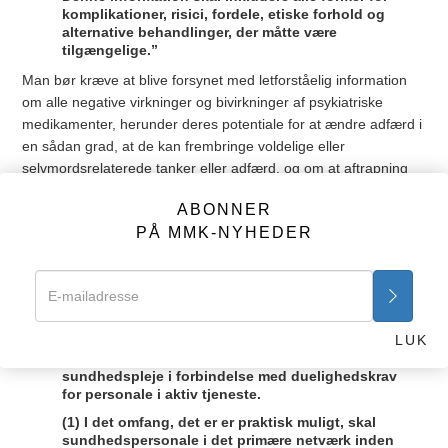
komplikationer, risici, fordele, etiske forhold og
alternative behandlinger, der måtte være
tilgængelige.”
Man bør kræve at blive forsynet med letforståelig information
om alle negative virkninger og bivirkninger af psykiatriske
medikamenter, herunder deres potentiale for at ændre adfærd i
en sådan grad, at de kan frembringe voldelige eller
selvmordsrelaterede tanker eller adfærd, og om at aftrapning
fra en sådan medicinering uden lægeligt tilsyn kan forværre
ABONNER
disse tanker og den adfærd. I tillæg 3 fra samme reglement står
PÅ MMK-NYHEDER
der under afsnittet Procedurer og vejledning inden for det
militære sundhedsvæsen:
”d. Beslutninger om deltagelse i behandling.
Enhver læge- og tandlægeklinik skal sikre, at
patienter inden for det militære sundhedsvæsen
LUK
skal have ret til og mulighed for at deltage fuldt
ud i alle beslutninger med hensyn til deres
sundhedspleje i forbindelse med duelighedskrav
for personale i aktiv tjeneste.
(1) I det omfang, det er er praktisk muligt, skal
sundhedspersonale i det primære netværk inden