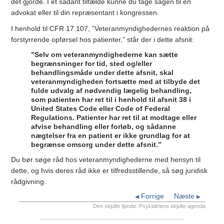
det gjorde. I et sådant tilfælde kunne du tage sagen til en
advokat eller til din repræsentant i kongressen.
I henhold til CFR 17.107, ”Veteranmyndighedernes reaktion på
forstyrrende opførsel hos patienter,” står der i dette afsnit:
”Selv om veteranmyndighederne kan sætte
begrænsninger for tid, sted og/eller
behandlingsmåde under dette afsnit, skal
veteranmyndigheden fortsætte med at tilbyde det
fulde udvalg af nødvendig lægelig behandling,
som patienten har ret til i henhold til afsnit 38 i
United States Code eller Code of Federal
Regulations. Patienter har ret til at modtage eller
afvise behandling eller forløb, og sådanne
nægtelser fra en patient er ikke grundlag for at
begrænse omsorg under dette afsnit.”
Du bør søge råd hos veteranmyndighederne med hensyn til
dette, og hvis deres råd ikke er tilfredsstillende, så søg juridisk
rådgivning.
Forrige
Næste
Den skjulte fjende: Psykiatriens skjulte agenda