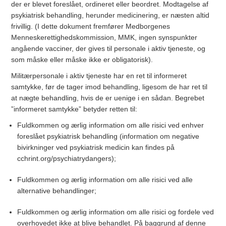
der er blevet foreslået, ordineret eller beordret. Modtagelse af
psykiatrisk behandling, herunder medicinering, er næsten altid
frivillig. (I dette dokument fremfører Medborgenes
Menneskerettighedskommission, MMK, ingen synspunkter
angående vacciner, der gives til personale i aktiv tjeneste, og
som måske eller måske ikke er obligatorisk).
Militærpersonale i aktiv tjeneste har en ret til informeret
samtykke, før de tager imod behandling, ligesom de har ret til
at nægte behandling, hvis de er uenige i en sådan. Begrebet
”informeret samtykke” betyder retten til:
Fuldkommen og ærlig information om alle risici ved enhver
foreslået psykiatrisk behandling (information om negative
bivirkninger ved psykiatrisk medicin kan findes på
cchrint.org/psychiatrydangers);
Fuldkommen og ærlig information om alle risici ved alle
alternative behandlinger;
Fuldkommen og ærlig information om alle risici og fordele ved
overhovedet ikke at blive behandlet. På baggrund af denne