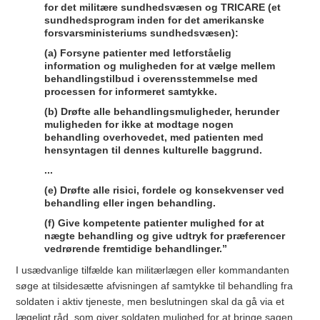
for det militære sundhedsvæsen og TRICARE (et
sundhedsprogram inden for det amerikanske
forsvarsministeriums sundhedsvæsen):
(a) Forsyne patienter med letforståelig
information og muligheden for at vælge mellem
behandlingstilbud i overensstemmelse med
processen for informeret samtykke.
(b) Drøfte alle behandlingsmuligheder, herunder
muligheden for ikke at modtage nogen
behandling overhovedet, med patienten med
hensyntagen til dennes kulturelle baggrund.
...
(e) Drøfte alle risici, fordele og konsekvenser ved
behandling eller ingen behandling.
(f) Give kompetente patienter mulighed for at
nægte behandling og give udtryk for præferencer
vedrørende fremtidige behandlinger.”
I usædvanlige tilfælde kan militærlægen eller kommandanten
søge at tilsidesætte afvisningen af samtykke til behandling fra
soldaten i aktiv tjeneste, men beslutningen skal da gå via et
lægeligt råd, som giver soldaten mulighed for at bringe sagen