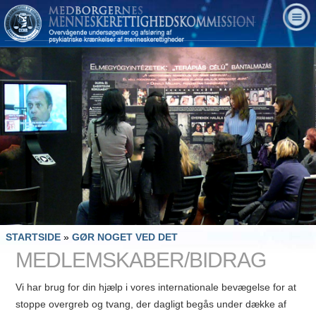
STARTSIDE
»
GØR NOGET VED DET
MEDLEMSKABER/BIDRAG
Vi har brug for din hjælp i vores internationale bevægelse for at
stoppe overgreb og tvang, der dagligt begås under dække af