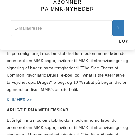
orienteret om MMK sager, inviterer til MMK filmfremvisninger og
ABONNER
signering af bøger, samt rettigheder til ”The Side Effects of
PÅ MMK-NYHEDER
Common Psychiatric Drugs” e-bog, og ”What is the Alternative
to Psychotropic Drugs?” e-bog.
KLIK HER >>
LUK
PERSONLIGT ÅRLIGT MEDLEMSKAB
Et personligt årligt medlemskab holder medlemmerne løbende
orienteret om MMK sager, inviterer til MMK filmfremvisninger og
signering af bøger, samt rettigheder til ”The Side Effects of
Common Psychiatric Drugs” e-bog, og ”What is the Alternative
to Psychotropic Drugs?” e-bog, og 10 % rabat på bøger, dvd’er
og merchandise i MMK’s on-site butik.
KLIK HER >>
ÅRLIGT FIRMA MEDLEMSKAB
Et årligt firma medlemskab holder medlemmerne løbende
orienteret om MMK sager, inviterer til MMK filmfremvisninger og
signering af bøger, samt rettigheder til ”The Side Effects of