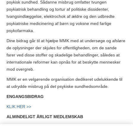
psykisk sundhed. Sådanne misbrug omfatter tvungen
psykiatrisk behandling og tortur af politiske dissidenter,
tvangsindlæggelse, elektrochok af ældre og den udbredte
psykiatriske medicinering af børn og voksne med farlige
psykofarmaka.
Dine bidrag går til at hjælpe MMK med at undersøge og afsløre
de oplysninger der skjules for offentligheden, om de sande
farer ved disse stoffer og skadelige behandlinger, således at
internationale reformer kan opnås for at beskytte mennesker
mod overgreb.
MMK er en velgørende organisation dedikeret udelukkende til
at udrydde misbrug på det psykiske sundhedsområde.
ENGANGSBIDRAG
KLIK HER >>
ALMINDELIGT ÅRLIGT MEDLEMSKAB
Et almindeligt årligt medlemskab holder medlemmerne løbende