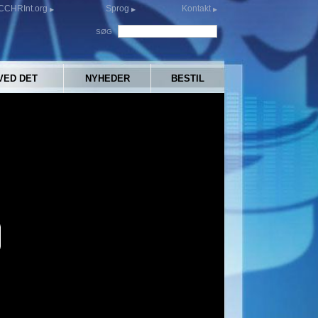
CCHRInt.org
Sprog
Kontakt
SØG
VED DET
NYHEDER
BESTIL
y
eo