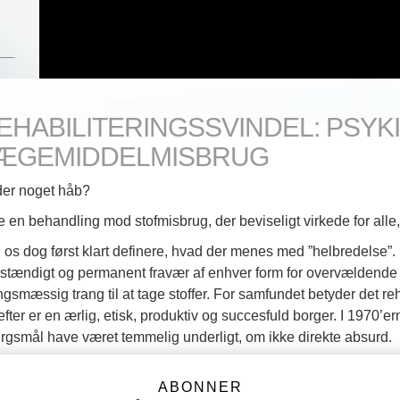
EHABILITERINGSSVINDEL: PSYK
ÆGEMIDDELMISBRUG
der noget håb?
le en behandling mod stofmisbrug, der beviseligt virkede for alle
 os dog først klart definere, hvad der menes med ”helbredelse”.
dstændigt og permanent fravær af enhver form for overvældende f
ngsmæssig trang til at tage stoffer. For samfundet betyder det r
efter er en ærlig, etisk, produktiv og succesfuld borger. I 1970’e
rgsmål have været temmelig underligt, om ikke direkte absurd.
lvfølgelig ville det være en god ting!” eller ”Gør du nar?” ville h
ABONNER
indelige svar.