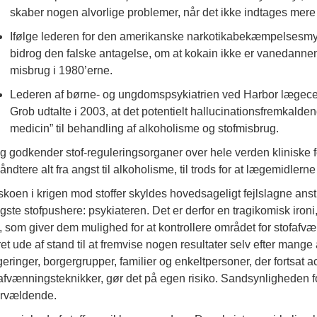
skaber nogen alvorlige problemer, når det ikke indtages mere 
Ifølge lederen for den amerikanske narkotikabekæmpelsesmy
bidrog den falske antagelse, om at kokain ikke er vanedannend
misbrug i 1980’erne.
Lederen af børne- og ungdomspsykiatrien ved Harbor lægecente
Grob udtalte i 2003, at det potentielt hallucinationsfremkalde
medicin” til behandling af alkoholisme og stofmisbrug.
ag godkender stof-reguleringsorganer over hele verden kliniske for
håndtere alt fra angst til alkoholisme, til trods for at lægemidlern
skoen i krigen mod stoffer skyldes hovedsageligt fejlslagne anstr
ligste stofpushere: psykiateren. Det er derfor en tragikomisk ironi,
l, som giver dem mulighed for at kontrollere området for stofafvæn
et ude af stand til at fremvise nogen resultater selv efter mange å
eringer, borgergrupper, familier og enkeltpersoner, der fortsat a
afvænningsteknikker, gør det på egen risiko. Sandsynligheden for,
rvældende.