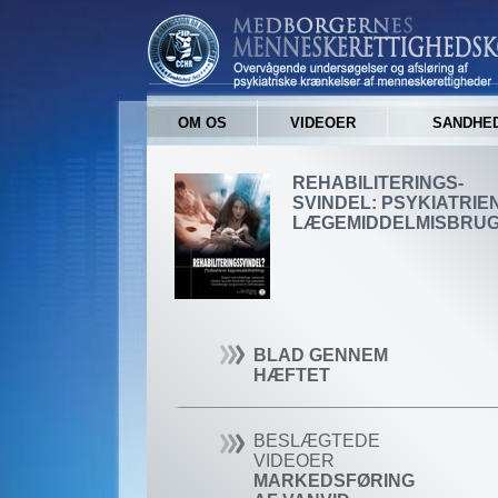
OM OS
VIDEOER
SANDHED
REHABILITERINGS-
SVINDEL: PSYKIATRIE
LÆGEMIDDELMISBRU
BLAD GENNEM
HÆFTET
BESLÆGTEDE
VIDEOER
MARKEDSFØRING