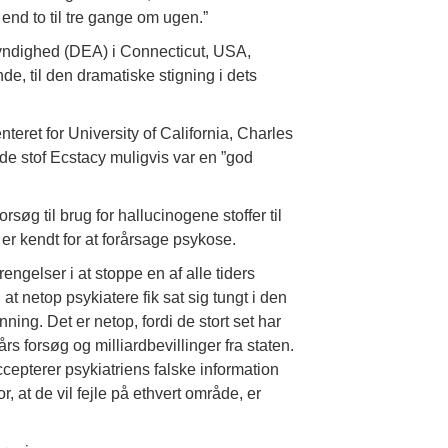
end to til tre gange om ugen.”
ndighed (DEA) i Connecticut, USA,
e, til den dramatiske stigning i dets
ret for University of California, Charles
nde stof Ecstacy muligvis var en ”god
søg til brug for hallucinogene stoffer til
e er kendt for at forårsage psykose.
engelser i at stoppe en af alle tiders
 at netop psykiatere fik sat sig tungt i den
ning. Det er netop, fordi de stort set har
rs forsøg og milliardbevillinger fra staten.
ccepterer psykiatriens falske information
 at de vil fejle på ethvert område, er