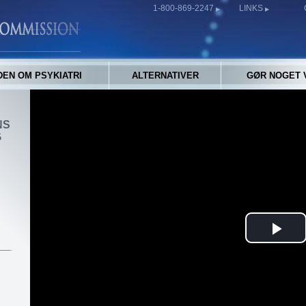
1-800-869-2247
LINKS
EN OM PSYKIATRI
ALTERNATIVER
GØR NOGET 
NS
G
Pla
Vid