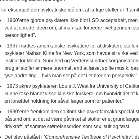
 for eksempel den psykiatriske idé om, at farlige stoffer er ”harm
I 1960’erne gjorde psykiatere ikke blot LSD acceptabelt, men til
ved at sprede ideen om, at man kan forbedre livet gennem stof
personlighed”.
I 1967 mødtes amerikanske psykiatere for at diskutere stoffern
psykiater Nathan Kline fra New York, som havde sit virke ve
institut for Mental Sundhed og Verdenssundhedsorganisationen, 
brug af stoffer er mere unormalt end at læse, spille musik, be
tyve andre ting – hvis man ser på det i et bredere perspektiv.”
I 1973 skrev psykiateren Louis J. West fra University of Califo
kunne rase blandt visse kliniske forskere, om hvorvidt det at kly
en forældet holdning for såvel læger som for patienter.”
I 1980’erne fremkom den californiske psykofarmaka speciali
påstand om, at det at være påvirket af stoffer er et grundlæg
drivkraft” af samme størrelsesorden som sex, sult og tørst.
Det blev påstået i
’Comprehensive Textbook of Psychiatry’,
de