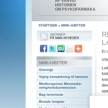
AF VANVID
HISTORIEN
OM PSYKOFARMAKA
STARTSIDE
»
MMK-HÆFTER
R
ABONNER
PÅ MMK-NYHEDER
L
Er 
Vil
MMK-HÆFTER
Lad
Oversigt
ful
Vigtig bemærkning til læseren
tva
Medborgernes Menneske­
der
rettigheds­kommission
spø
Bag terrorisme
”Se
Brutale terapier
alm