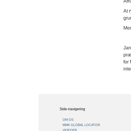
Afh
At 
gru
Med
Jan
præ
for
int
Side-navigering
OM OS
MMK GLOBAL LOCATOR
VIDEOER