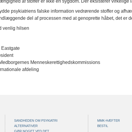
ængighed af stoffer er ikke en sygdom. Der eksisterer virkelige 
rydde psykiatriens falske information vedrørende stoffer og afhæ
ndlæggende del af processen med at genoprette håbet, det er det f
 venlig hilsen
 Eastgate
sident
 Medborgernes Menneskerettighedskommissions
ernationale afdeling
SANDHEDEN OM PSYKIATRI
MMK-HÆFTER
ALTERNATIVER
BESTIL
GØR NOGET VED DET