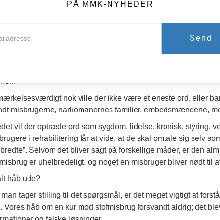
PÅ MMK-NYHEDER
rene i dag er derimod ganske anderledes. En stofmisbruger vil 
kke med mig om behandling, jeg har prøvet hvert eneste program
en af dem, der virker.” Eller: ”Du kan ikke helbrede noget, der er a
Send
lægmand ville måske sige: ”Det har de allerede kureret. Er det i
det ud af, at det er en uhelbredelig hjernesygdom; altså, ligeso
er tilmed: ”Videnskaben har fundet ud af, at der intet kan gøres
rnen.”
ærkelsesværdigt nok ville der ikke være et eneste ord, eller ba
ndt misbrugerne, narkomanernes familier, embedsmændene, medi
tedet vil der optræde ord som sygdom, lidelse, kronisk, styring, v
brugere i rehabilitering får at vide, at de skal omtale sig selv som
lbredte”. Selvom det bliver sagt på forskellige måder, er den al
fmisbrug er uhelbredeligt, og noget en misbruger bliver nødt til a
alt håb ude?
 man tager stilling til det spørgsmål, er det meget vigtigt at for
. Vores håb om en kur mod stofmisbrug forsvandt aldrig; det blev
ormationer og falske løsninger.