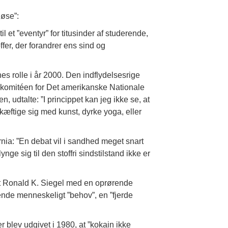
løse”:
 et ”eventyr” for titusinder af studerende,
fer, der forandrer ens sind og
es rolle i år 2000. Den indflydelsesrige
d komitéen for Det amerikanske Nationale
udtalte: ”I princippet kan jeg ikke se, at
skæftige sig med kunst, dyrke yoga, eller
rnia: ”En debat vil i sandhed meget snart
nge sig til den stoffri sindstilstand ikke er
st Ronald K. Siegel med en oprørende
gende menneskeligt ”behov”, en ”fjerde
r blev udgivet i 1980, at ”kokain ikke