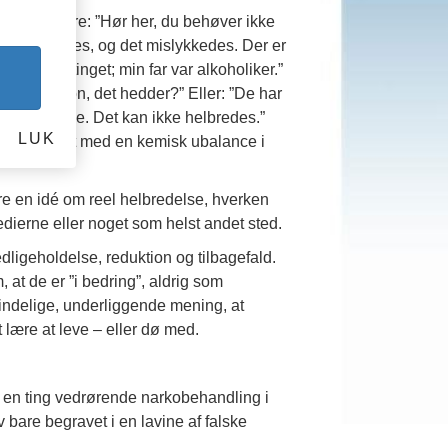
måske svare: ”Hør her, du behøver ikke
, der findes, og det mislykkedes. Der er
rveligt betinget; min far var alkoholiker.”
kke metadon, det hedder?” Eller: ”De har
m sukkersyge. Det kan ikke helbredes.”
LUK
; det er noget med en kemisk ubalance i
re en idé om reel helbredelse, hverken
erne eller noget som helst andet sted.
edligeholdelse, reduktion og tilbagefald.
, at de er ”i bedring”, aldrig som
mindelige, underliggende mening, at
t lære at leve – eller dø med.
stå en ting vedrørende narkobehandling i
 bare begravet i en lavine af falske