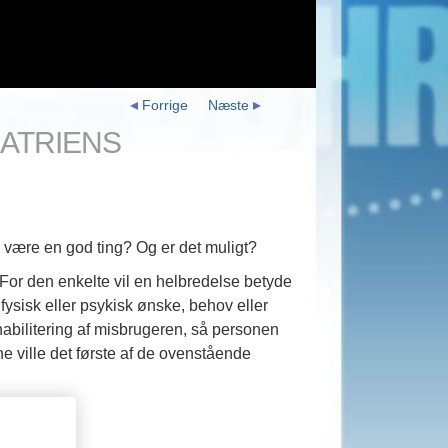
Forrige
Næste
IATRIENS
, være en god ting? Og er det muligt?
 For den enkelte vil en helbredelse betyde
ysisk eller psykisk ønske, behov eller
ehabilitering af misbrugeren, så personen
rne ville det første af de ovenstående
ave været