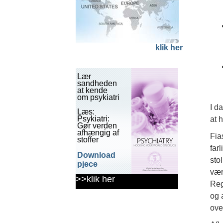
klik her
Lær
sandheden
at kende
om psykiatri
I d
Læs:
Psykiatri:
at 
Gør verden
afhængig af
Fia
stoffer
far
Download
sto
pjece
vær
>>klik her
Reg
og 
ove